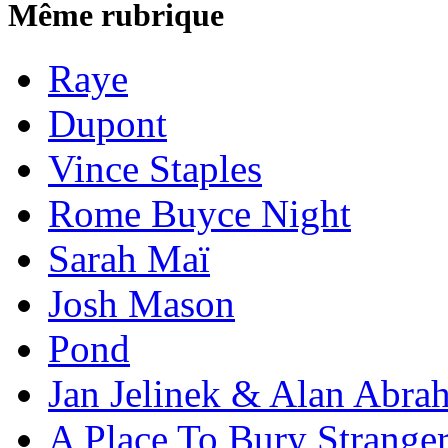
Même rubrique
Raye
Dupont
Vince Staples
Rome Buyce Night
Sarah Maï
Josh Mason
Pond
Jan Jelinek & Alan Abra
A Place To Bury Strange