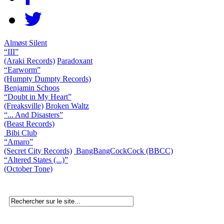
Almøst Silent
“III”
(Araki Records)
Paradoxant
“Earworm”
(Humpty Dumpty Records)
Benjamin Schoos
“Doubt in My Heart”
(Freaksville)
Broken Waltz
“... And Disasters”
(Beast Records)
Bibi Club
“Amaro”
(Secret City Records)
BangBangCockCock (BBCC)
“Altered States (...)”
(October Tone)