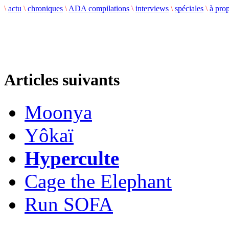
\
actu
\
chroniques
\
ADA compilations
\
interviews
\
spéciales
\
à pro
Articles suivants
Moonya
Yôkaï
Hyperculte
Cage the Elephant
Run SOFA