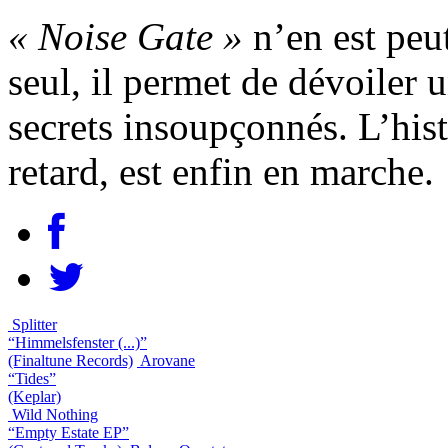
« Noise Gate »
n’en est peut
seul, il permet de dévoiler 
secrets insoupçonnés. L’his
retard, est enfin en marche.
Splitter
“Himmelsfenster (...)”
(Finaltune Records)
Arovane
“Tides”
(Keplar)
Wild Nothing
“Empty Estate EP”