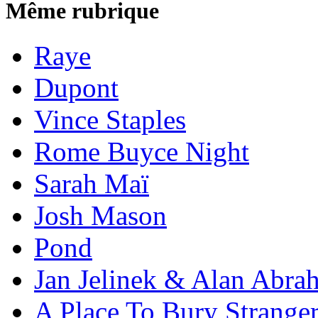
Même rubrique
Raye
Dupont
Vince Staples
Rome Buyce Night
Sarah Maï
Josh Mason
Pond
Jan Jelinek & Alan Abra
A Place To Bury Strange