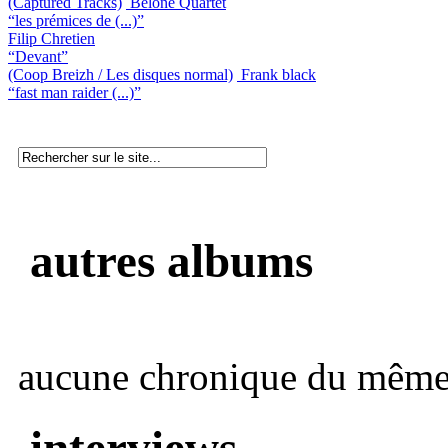
(Captured Tracks)
Belone Quartet
“les prémices de (...)”
Filip Chretien
“Devant”
(Coop Breizh / Les disques normal)
Frank black
“fast man raider (...)”
autres albums
aucune chronique du même 
interviews