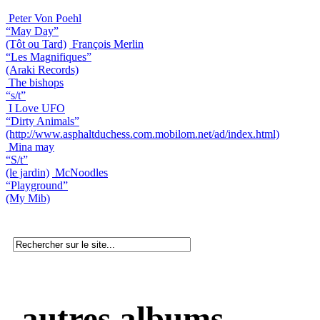
Peter Von Poehl
“May Day”
(Tôt ou Tard)
François Merlin
“Les Magnifiques”
(Araki Records)
The bishops
“s/t”
I Love UFO
“Dirty Animals”
(http://www.asphaltduchess.com.mobilom.net/ad/index.html)
Mina may
“S/t”
(le jardin)
McNoodles
“Playground”
(My Mib)
autres albums