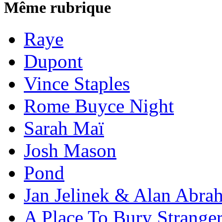
Même rubrique
Raye
Dupont
Vince Staples
Rome Buyce Night
Sarah Maï
Josh Mason
Pond
Jan Jelinek & Alan Abra
A Place To Bury Strange