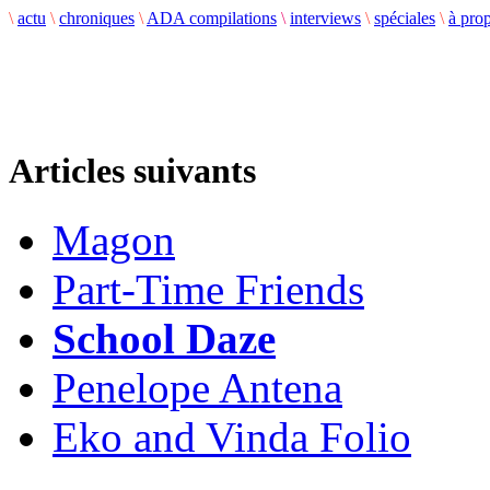
\
actu
\
chroniques
\
ADA compilations
\
interviews
\
spéciales
\
à pro
Articles suivants
Magon
Part-Time Friends
School Daze
Penelope Antena
Eko and Vinda Folio