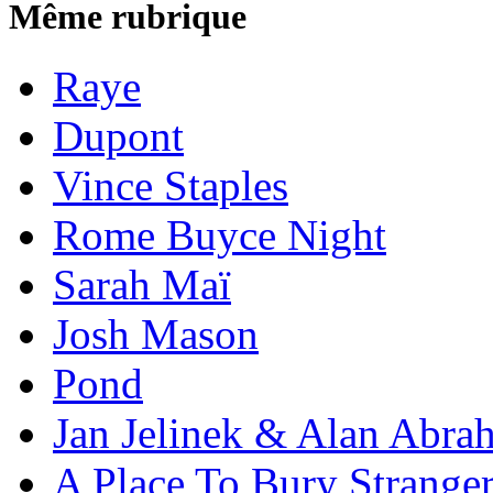
Même rubrique
Raye
Dupont
Vince Staples
Rome Buyce Night
Sarah Maï
Josh Mason
Pond
Jan Jelinek & Alan Abra
A Place To Bury Strange