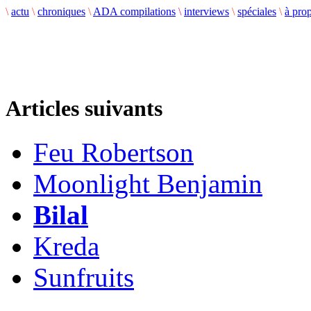
\
actu
\
chroniques
\
ADA compilations
\
interviews
\
spéciales
\
à pro
Articles suivants
Feu Robertson
Moonlight Benjamin
Bilal
Kreda
Sunfruits