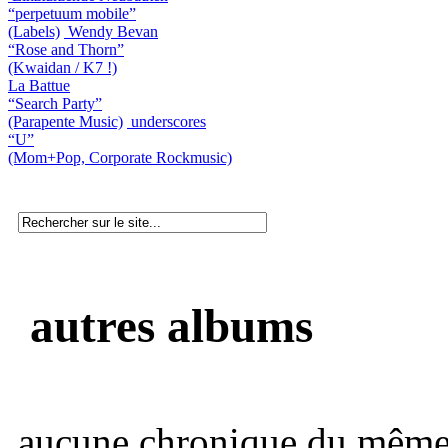
“perpetuum mobile”
(Labels)
Wendy Bevan
“Rose and Thorn”
(Kwaidan / K7 !)
La Battue
“Search Party”
(Parapente Music)
underscores
“U”
(Mom+Pop, Corporate Rockmusic)
autres albums
aucune chronique du même 