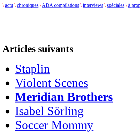
\
actu
\
chroniques
\
ADA compilations
\
interviews
\
spéciales
\
à pro
Articles suivants
Staplin
Violent Scenes
Meridian Brothers
Isabel Sörling
Soccer Mommy