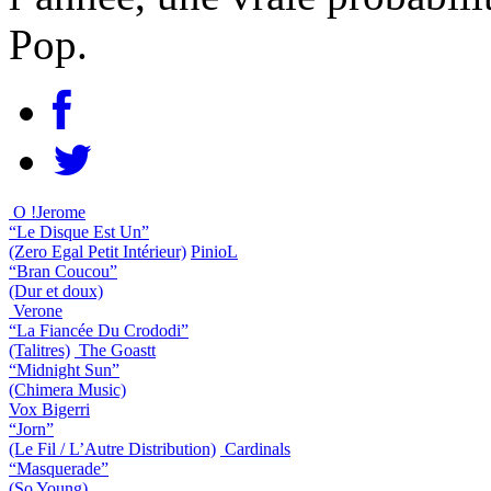
Pop.
O !Jerome
“Le Disque Est Un”
(Zero Egal Petit Intérieur)
PinioL
“Bran Coucou”
(Dur et doux)
Verone
“La Fiancée Du Crododi”
(Talitres)
The Goastt
“Midnight Sun”
(Chimera Music)
Vox Bigerri
“Jorn”
(Le Fil / L’Autre Distribution)
Cardinals
“Masquerade”
(So Young)