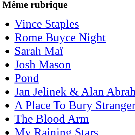
Même rubrique
Vince Staples
Rome Buyce Night
Sarah Maï
Josh Mason
Pond
Jan Jelinek & Alan Abra
A Place To Bury Strange
The Blood Arm
My Raining Stars