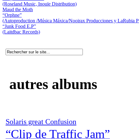
(Roseland Music, Inouïe Distribution)
Maud the Moth
“Orphne”
(Autoproduction /Música Máxica/Nooirax Producciones y LaRubia P
“Junk Food E.P”
(Laitdbac Records)
autres albums
Solaris great Confusion
“Clip de Traffic Jam”