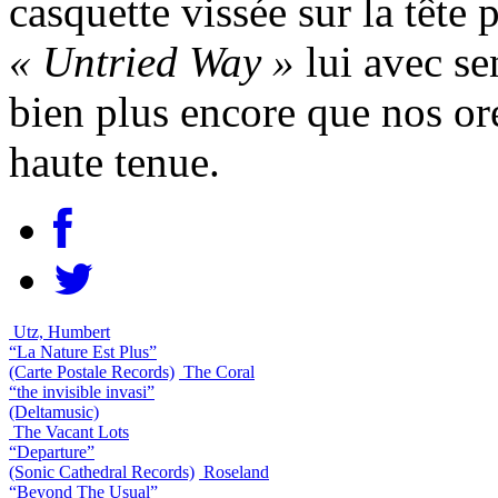
casquette vissée sur la tête 
« Untried Way »
lui avec se
bien plus encore que nos ore
haute tenue.
Utz, Humbert
“La Nature Est Plus”
(Carte Postale Records)
The Coral
“the invisible invasi”
(Deltamusic)
The Vacant Lots
“Departure”
(Sonic Cathedral Records)
Roseland
“Beyond The Usual”