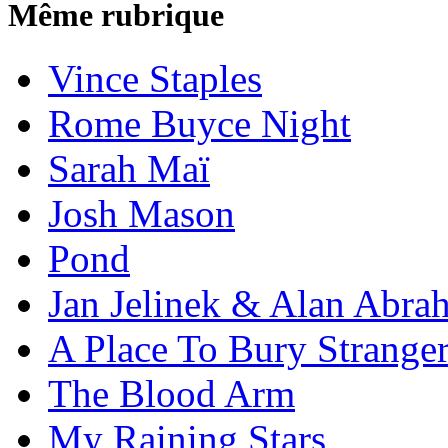
Même rubrique
Vince Staples
Rome Buyce Night
Sarah Maï
Josh Mason
Pond
Jan Jelinek & Alan Abra
A Place To Bury Strange
The Blood Arm
My Raining Stars