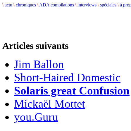
\
actu
\
chroniques
\
ADA compilations
\
interviews
\
spéciales
\
à pro
Articles suivants
Jim Ballon
Short-Haired Domestic
Solaris great Confusion
Mickaël Mottet
you.Guru