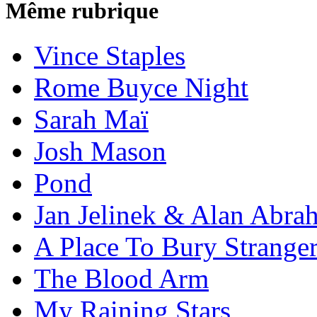
Même rubrique
Vince Staples
Rome Buyce Night
Sarah Maï
Josh Mason
Pond
Jan Jelinek & Alan Abra
A Place To Bury Strange
The Blood Arm
My Raining Stars