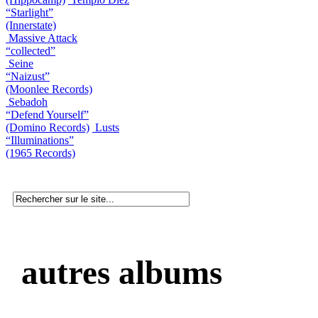
“Starlight”
(Innerstate)
Massive Attack
“collected”
Seine
“Naizust”
(Moonlee Records)
Sebadoh
“Defend Yourself”
(Domino Records)
Lusts
“Illuminations”
(1965 Records)
autres albums