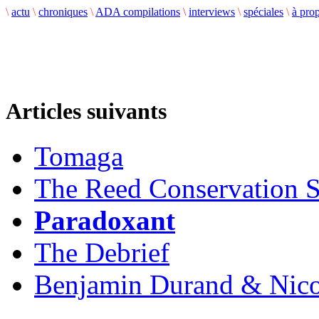
\
actu
\
chroniques
\
ADA compilations
\
interviews
\
spéciales
\
à pro
Articles suivants
Tomaga
The Reed Conservation S
Paradoxant
The Debrief
Benjamin Durand & Nico