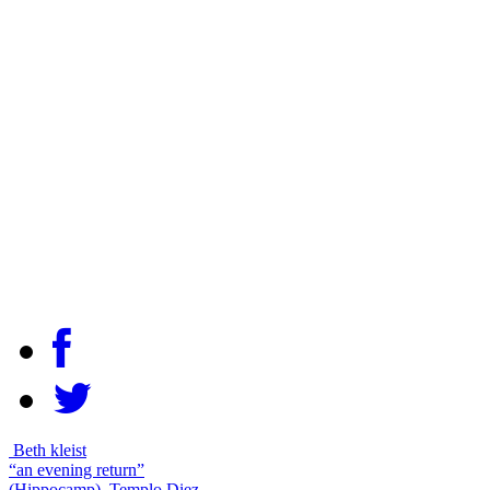
Beth kleist
“an evening return”
(Hippocamp)
Templo Diez