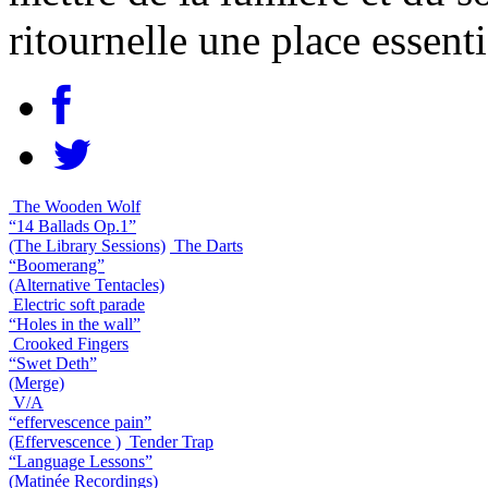
ritournelle une place essenti
The Wooden Wolf
“14 Ballads Op.1”
(The Library Sessions)
The Darts
“Boomerang”
(Alternative Tentacles)
Electric soft parade
“Holes in the wall”
Crooked Fingers
“Swet Deth”
(Merge)
V/A
“effervescence pain”
(Effervescence )
Tender Trap
“Language Lessons”
(Matinée Recordings)