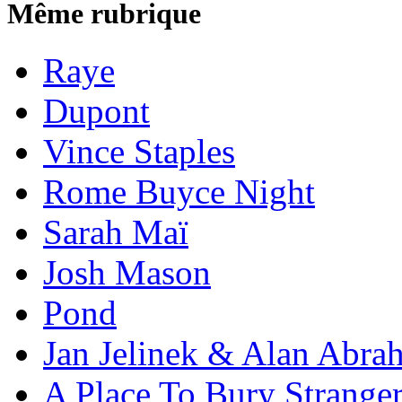
Même rubrique
Raye
Dupont
Vince Staples
Rome Buyce Night
Sarah Maï
Josh Mason
Pond
Jan Jelinek & Alan Abra
A Place To Bury Strange