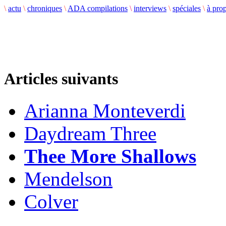
\
actu
\
chroniques
\
ADA compilations
\
interviews
\
spéciales
\
à pro
Articles suivants
Arianna Monteverdi
Daydream Three
Thee More Shallows
Mendelson
Colver