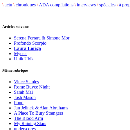
\
actu
\
chroniques
\
ADA compilations
\
interviews
\
spéciales
\
à pro
Articles suivants
Serena Ferrara & Simone Mor
Profondo Scorpio
Laura Loriga
Myosis
Unik Ubik
Même rubrique
Vince Staples
Rome Buyce Night
Sarah Maï
Josh Mason
Pond
Jan Jelinek & Alan Abrahams
A Place To Bury Strangers
The Blood Arm
My Raining Stars
underscores