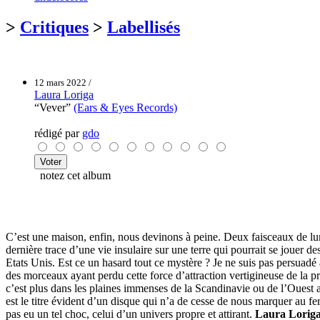
>
Critiques
>
Labellisés
12 mars 2022 /
Laura Loriga
“Vever”
(Ears & Eyes Records)
rédigé par
gdo
notez cet album
C’est une maison, enfin, nous devinons à peine. Deux faisceaux de lumi
dernière trace d’une vie insulaire sur une terre qui pourrait se jouer de
Etats Unis. Est ce un hasard tout ce mystère ? Je ne suis pas persuadé
des morceaux ayant perdu cette force d’attraction vertigineuse de la 
c’est plus dans les plaines immenses de la Scandinavie ou de l’Ouest a
est le titre évident d’un disque qui n’a de cesse de nous marquer au f
pas eu un tel choc, celui d’un univers propre et attirant.
Laura Lorig