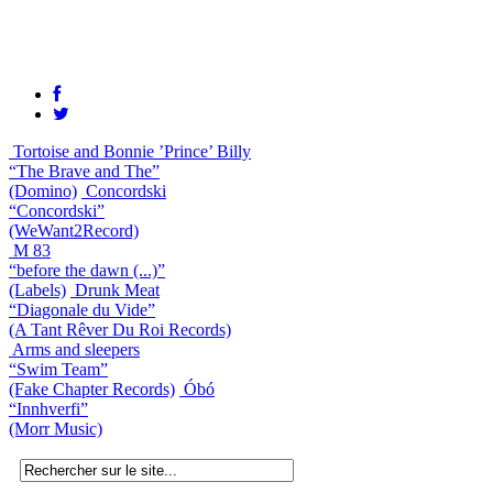
Tortoise and Bonnie ’Prince’ Billy
“The Brave and The”
(Domino)
Concordski
“Concordski”
(WeWant2Record)
M 83
“before the dawn (...)”
(Labels)
Drunk Meat
“Diagonale du Vide”
(A Tant Rêver Du Roi Records)
Arms and sleepers
“Swim Team”
(Fake Chapter Records)
Óbó
“Innhverfi”
(Morr Music)