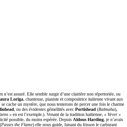
n’est assuré. Elle semble surgir d’une clairière non répertoriée, ou
aura Loriga
, chanteuse, pianiste et compositrice italienne vivant aux
se cache un mystère, que nous tenterons de percer une fois le charme
iohead
, ou des évidentes gémellités avec
Portishead
(
Balmaha
),
izens »
en est l’exemple.). Venant de la tradition haïtienne,
« Vever »
élicité possible, du moins espérée. Depuis
Aldous Harding
, je n’avais
(
Passes the Flame
) elle nous guide, faisant du frisson le carburant