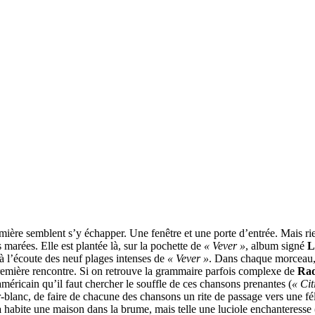
ère semblent s’y échapper. Une fenêtre et une porte d’entrée. Mais rien 
s marées. Elle est plantée là, sur la pochette de
« Vever »
, album signé
L
 à l’écoute des neuf plages intenses de
« Vever »
. Dans chaque morceau, 
première rencontre. Si on retrouve la grammaire parfois complexe de
Rad
méricain qu’il faut chercher le souffle de ces chansons prenantes (
« Cit
er-blanc, de faire de chacune des chansons un rite de passage vers une f
a
habite une maison dans la brume, mais telle une luciole enchanteresse 