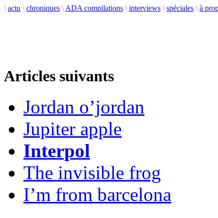
\
actu
\
chroniques
\
ADA compilations
\
interviews
\
spéciales
\
à pro
Articles suivants
Jordan o’jordan
Jupiter apple
Interpol
The invisible frog
I’m from barcelona