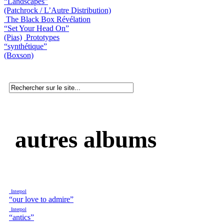
“Landscapes”
(Patchrock / L’Autre Distribution)
The Black Box Révélation
“Set Your Head On”
(Pias)
Prototypes
“synthétique”
(Boxson)
autres albums
Interpol
“our love to admire”
Interpol
“antics”