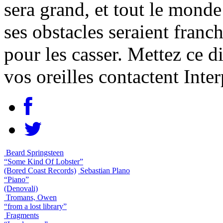
sera grand, et tout le mond
ses obstacles seraient franch
pour les casser. Mettez ce d
vos oreilles contactent Inter
Beard Springsteen
“Some Kind Of Lobster”
(Bored Coast Records)
Sebastian Plano
“Piano”
(Denovali)
Tromans, Owen
“from a lost library”
Fragments