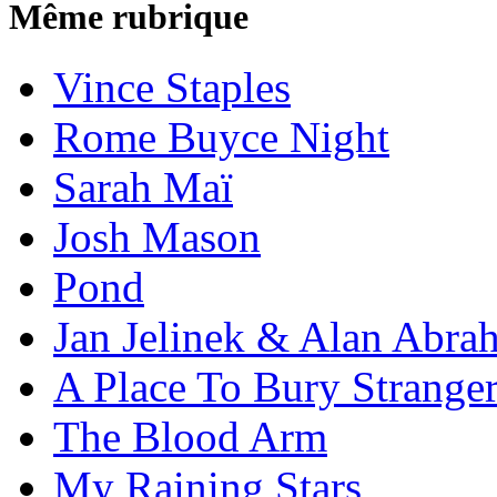
Même rubrique
Vince Staples
Rome Buyce Night
Sarah Maï
Josh Mason
Pond
Jan Jelinek & Alan Abra
A Place To Bury Strange
The Blood Arm
My Raining Stars