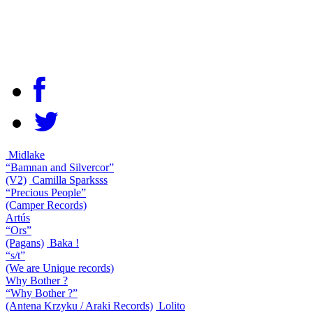
Midlake
“Bamnan and Silvercor”
(V2)
Camilla Sparksss
“Precious People”
(Camper Records)
Artús
“Ors”
(Pagans)
Baka !
“s/t”
(We are Unique records)
Why Bother ?
“Why Bother ?”
(Antena Krzyku / Araki Records)
Lolito