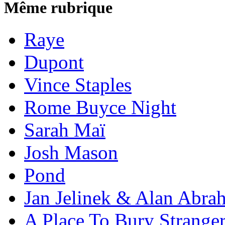
Même rubrique
Raye
Dupont
Vince Staples
Rome Buyce Night
Sarah Maï
Josh Mason
Pond
Jan Jelinek & Alan Abra
A Place To Bury Strange