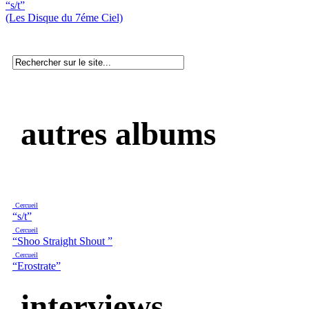
“s/t”
(Les Disque du 7éme Ciel)
autres albums
Cercueil
“s/t”
Cercueil
“Shoo Straight Shout ”
Cercueil
“Erostrate”
interviews