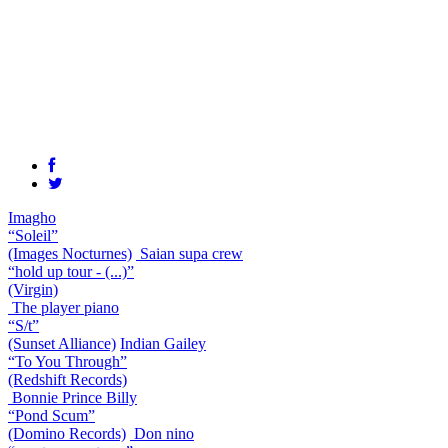
Imagho
“Soleil”
(Images Nocturnes)
Saian supa crew
“hold up tour - (...)”
(Virgin)
The player piano
“S/t”
(Sunset Alliance)
Indian Gailey
“To You Through”
(Redshift Records)
Bonnie Prince Billy
“Pond Scum”
(Domino Records)
Don nino