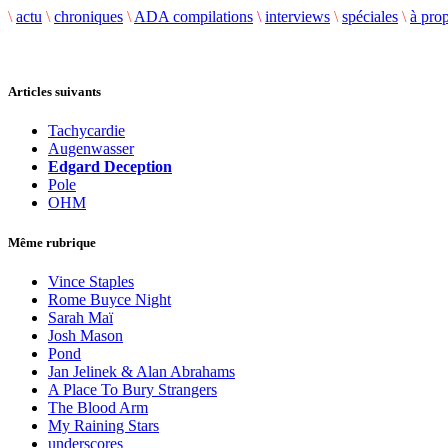
\
actu
\
chroniques
\
ADA compilations
\
interviews
\
spéciales
\
à pro
Articles suivants
Tachycardie
Augenwasser
Edgard Deception
Pole
OHM
Même rubrique
Vince Staples
Rome Buyce Night
Sarah Maï
Josh Mason
Pond
Jan Jelinek & Alan Abrahams
A Place To Bury Strangers
The Blood Arm
My Raining Stars
underscores