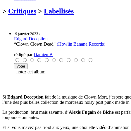
>
Critiques
>
Labellisés
9 janvier 2023 /
Edgard Deception
“Clown Clown Dead”
(Howlin Banana Records)
rédigé par
Damien B
notez cet album
Si
Edgard Deception
fait de la musique de Clown Mort, j’espère que
l’une des plus belles collection de morceaux noisy post punk made i
La production, brut mais savante, d’
Alexis Fugain
de
Biche
est parfa
toujours étonnantes.
Et si vous n’avez pas froid aux yeux, une chouette vidéo d’animation i