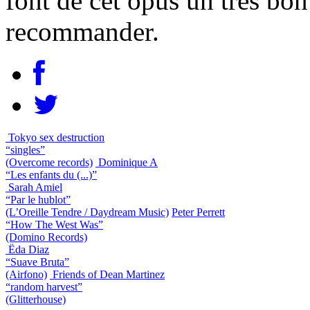
font de cet opus un très bon
recommander.
Tokyo sex destruction
“singles”
(Overcome records)
Dominique A
“Les enfants du (...)”
Sarah Amiel
“Par le hublot”
(L’Oreille Tendre / Daydream Music)
Peter Perrett
“How The West Was”
(Domino Records)
Ëda Diaz
“Suave Bruta”
(Airfono)
Friends of Dean Martinez
“random harvest”
(Glitterhouse)