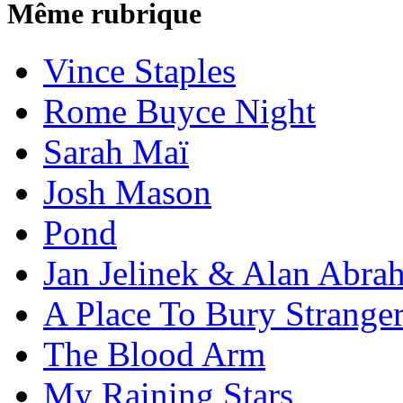
Même rubrique
Vince Staples
Rome Buyce Night
Sarah Maï
Josh Mason
Pond
Jan Jelinek & Alan Abra
A Place To Bury Strange
The Blood Arm
My Raining Stars