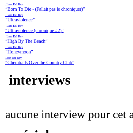
Lana Del Rey
“Born To Die - (Fallait pas le chroniquer)”
Lana Del Rey
“Ultraviolence”
Lana Del Rey
“Ultraviolence (chronique #2)”
Lana Del Rey
“High By The Beach”
Lana Del Rey
“Honeymoon”
Lana Del Rey
“Chemtrails Over the Country Club”
interviews
aucune interview pour cet ar