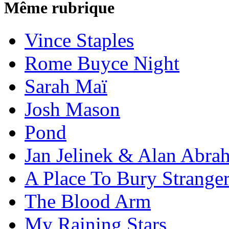
Même rubrique
Vince Staples
Rome Buyce Night
Sarah Maï
Josh Mason
Pond
Jan Jelinek & Alan Abra
A Place To Bury Strange
The Blood Arm
My Raining Stars