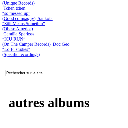
(Unique Records)
Tchen tchen
“so messed up”
(Good compagny)
Sankofa
“Still Means Somethin”
(Obese America)
Camilla Sparksss
“ICU RUN”
(On The Camper Records)
Doc Geo
“Lo-Fi studies”
(Specific recordings)
autres albums