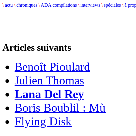
\
actu
\
chroniques
\
ADA compilations
\
interviews
\
spéciales
\
à pro
Articles suivants
Benoît Pioulard
Julien Thomas
Lana Del Rey
Boris Boublil : Mù
Flying Disk