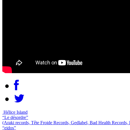
Hélice Island
“Le désordre”
(Araki records, Tête Froide Records, Gedlabel, Bad Health Records,
“eidos”