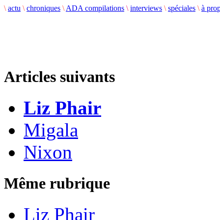
\
actu
\
chroniques
\
ADA compilations
\
interviews
\
spéciales
\
à pro
Articles suivants
Liz Phair
Migala
Nixon
Même rubrique
Liz Phair