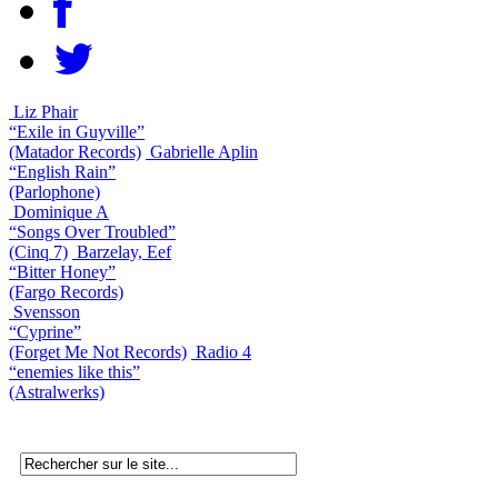
Liz Phair
“Exile in Guyville”
(Matador Records)
Gabrielle Aplin
“English Rain”
(Parlophone)
Dominique A
“Songs Over Troubled”
(Cinq 7)
Barzelay, Eef
“Bitter Honey”
(Fargo Records)
Svensson
“Cyprine”
(Forget Me Not Records)
Radio 4
“enemies like this”
(Astralwerks)