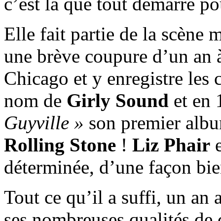
c’est là que tout démarre po
Elle fait partie de la scène 
une brève coupure d’un an à
Chicago et y enregistre les 
nom de
Girly Sound
et en 
Guyville »
son premier albu
Rolling Stone
!
Liz Phair
e
déterminée, d’une façon bie
Tout ce qu’il a suffi, un an
ses nombreuses qualités de 