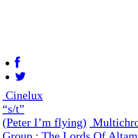
Cinelux
“s/t”
(Peter I’m flying)
Multichro
Group ; The Lords Of Altam