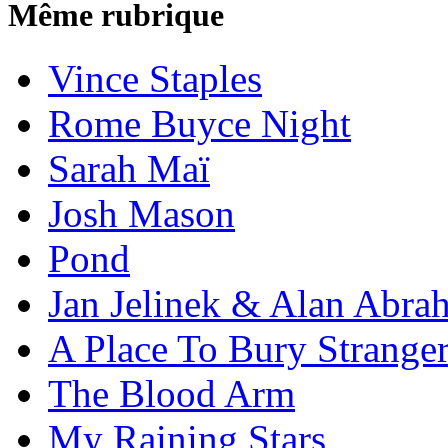
Même rubrique
Vince Staples
Rome Buyce Night
Sarah Maï
Josh Mason
Pond
Jan Jelinek & Alan Abra
A Place To Bury Strange
The Blood Arm
My Raining Stars