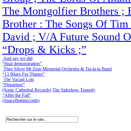
The Montgolfier Brothers ;
Brother : The Songs Of Tim 
David ; V/A Future Sound O
“Drops & Kicks ;”
And say we did
“final demonstration”
Thee Silver Mt Zion Memorial Orchestra & Tra-la-la Band
“13 Blues For Thirtee”
The Vacant Lots
“Departure”
(Sonic Cathedral Records)
The Sideshow Tragedy
“After the Fall”
(Spaceflightrecords)