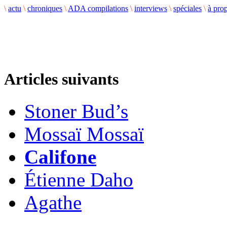
\
actu
\
chroniques
\
ADA compilations
\
interviews
\
spéciales
\
à pro
Articles suivants
Stoner Bud’s
Mossaï Mossaï
Califone
Étienne Daho
Agathe