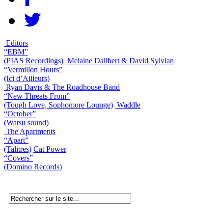
Editors
“EBM”
(PIAS Recordings)
Melaine Dalibert & David Sylvian
“Vermillon Hours”
(Ici d’Ailleurs)
Ryan Davis & The Roadhouse Band
“New Threats From”
(Tough Love, Sophomore Lounge)
Waddle
“October”
(Watsu sound)
The Apartments
“Apart”
(Talitres)
Cat Power
“Covers”
(Domino Records)