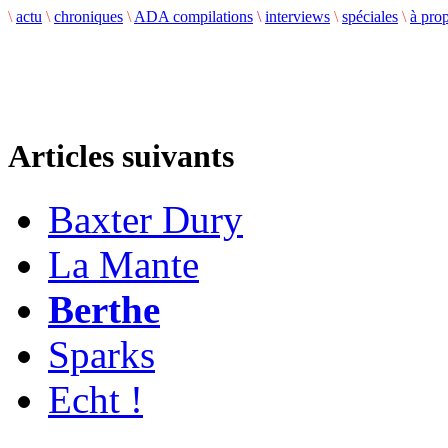
\
actu
\
chroniques
\
ADA compilations
\
interviews
\
spéciales
\
à pro
Articles suivants
Baxter Dury
La Mante
Berthe
Sparks
Echt !