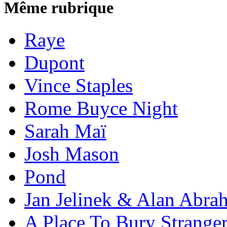
Même rubrique
Raye
Dupont
Vince Staples
Rome Buyce Night
Sarah Maï
Josh Mason
Pond
Jan Jelinek & Alan Abra
A Place To Bury Strange