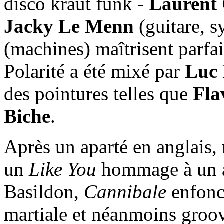
disco kraut funk -
Laurent
Jacky Le Menn
(guitare, s
(machines) maîtrisent parfait
Polarité a été mixé par
Luc
des pointures telles que
Fla
Biche
.
Après un aparté en anglais, 
un
Like You
hommage à un a
Basildon,
Cannibale
enfonce
martiale et néanmoins groo