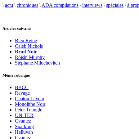
\
actu
\
chroniques
\
ADA compilations
\
interviews
\
spéciales
\
à pro
Articles suivants
Bleu Reine
Caleb Nichols
Bruit Noir
Róisín Murphy
Stéphane Milochevitch
Même rubrique
BBCC
Ravage
Chaton Laveur
Monolithe Noir
Peter Triangle
UN-TER
Cvantez
Sparkling
Helluvah
Cvantez