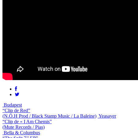
Budapest
“Clip de Red”
(N.Ö.H Prod / Black Stamp Music / La Baleine)
Yeasayer
“Clip de « I Am Chemis”
(Mute Records / Pias)
Bella & Columbus