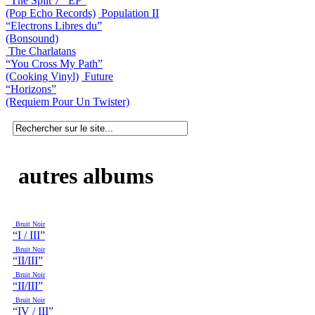
“The Split 7’’ EP”
(Pop Echo Records)
Population II
“Electrons Libres du”
(Bonsound)
The Charlatans
“You Cross My Path”
(Cooking Vinyl)
Future
“Horizons”
(Requiem Pour Un Twister)
autres albums
Bruit Noir
“I / III”
Bruit Noir
“II/III”
Bruit Noir
“II/III”
Bruit Noir
“IV / III”