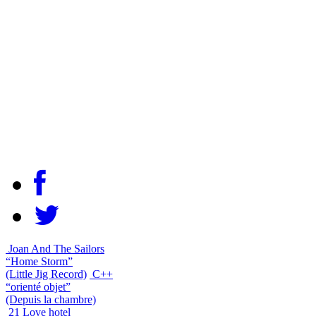
Joan And The Sailors
“Home Storm”
(Little Jig Record)
C++
“orienté objet”
(Depuis la chambre)
21 Love hotel