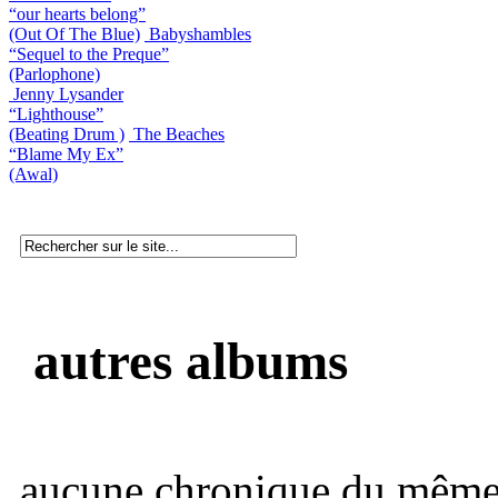
“our hearts belong”
(Out Of The Blue)
Babyshambles
“Sequel to the Preque”
(Parlophone)
Jenny Lysander
“Lighthouse”
(Beating Drum )
The Beaches
“Blame My Ex”
(Awal)
autres albums
aucune chronique du même 