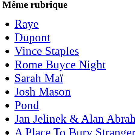
Même rubrique
Raye
Dupont
Vince Staples
Rome Buyce Night
Sarah Maï
Josh Mason
Pond
Jan Jelinek & Alan Abra
A Place To Bury Strange