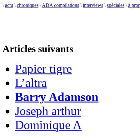
\
actu
\
chroniques
\
ADA compilations
\
interviews
\
spéciales
\
à pro
Articles suivants
Papier tigre
L’altra
Barry Adamson
Joseph arthur
Dominique A