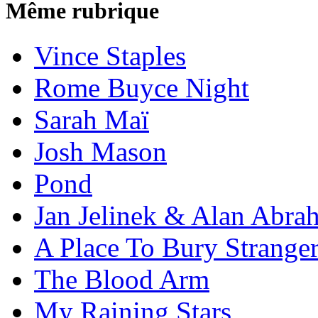
Même rubrique
Vince Staples
Rome Buyce Night
Sarah Maï
Josh Mason
Pond
Jan Jelinek & Alan Abra
A Place To Bury Strange
The Blood Arm
My Raining Stars