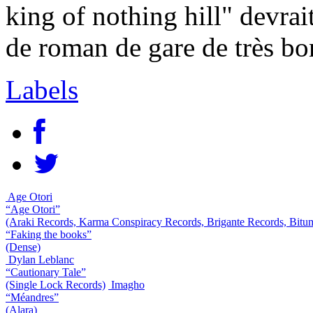
king of nothing hill" devrai
de roman de gare de très bo
Labels
Age Otori
“Age Otori”
(Araki Records, Karma Conspiracy Records, Brigante Records, Bitu
“Faking the books”
(Dense)
Dylan Leblanc
“Cautionary Tale”
(Single Lock Records)
Imagho
“Méandres”
(Alara)