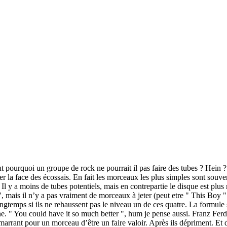
 pourquoi un groupe de rock ne pourrait il pas faire des tubes ? Hein ?
 la face des écossais. En fait les morceaux les plus simples sont souvent 
 Il y a moins de tubes potentiels, mais en contrepartie le disque est p
 mais il n’y a pas vraiment de morceaux à jeter (peut etre " This Boy 
temps si ils ne rehaussent pas le niveau un de ces quatre. La formule s
ine. " You could have it so much better ", hum je pense aussi. Franz Fe
as marrant pour un morceau d’être un faire valoir. Après ils dépriment. E