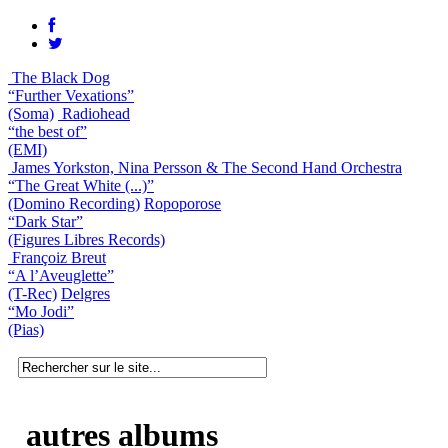
The Black Dog
“Further Vexations”
(Soma)
Radiohead
“the best of”
(EMI)
James Yorkston, Nina Persson & The Second Hand Orchestra
“The Great White (...)”
(Domino Recording)
Ropoporose
“Dark Star”
(Figures Libres Records)
Françoiz Breut
“A l’Aveuglette”
(T-Rec)
Delgres
“Mo Jodi”
(Pias)
autres albums