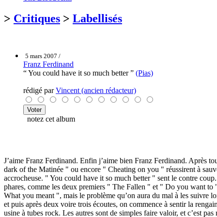
>
Critiques
>
Labellisés
5 mars 2007 /
Franz Ferdinand
“ You could have it so much better ”
(Pias)
rédigé par
Vincent (ancien rédacteur)
notez cet album
J’aime Franz Ferdinand. Enfin j’aime bien Franz Ferdinand. Après tout
dark of the Matinée " ou encore " Cheating on you " réussirent à sauver
accrocheuse. " You could have it so much better " sent le contre coup.
phares, comme les deux premiers " The Fallen " et " Do you want to ",
What you meant ", mais le problème qu’on aura du mal à les suivre long
et puis après deux voire trois écoutes, on commence à sentir la renga
usine à tubes rock. Les autres sont de simples faire valoir, et c’est p