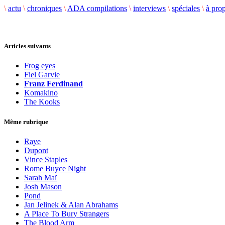
\
actu
\
chroniques
\
ADA compilations
\
interviews
\
spéciales
\
à pro
Articles suivants
Frog eyes
Fiel Garvie
Franz Ferdinand
Komakino
The Kooks
Même rubrique
Raye
Dupont
Vince Staples
Rome Buyce Night
Sarah Maï
Josh Mason
Pond
Jan Jelinek & Alan Abrahams
A Place To Bury Strangers
The Blood Arm