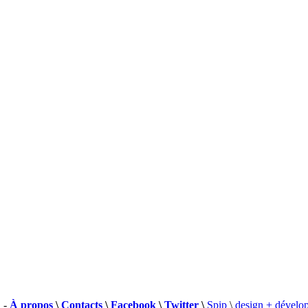
 -
À propos
\
Contacts
\
Facebook
\
Twitter
\
Spip
\
design + dévelo