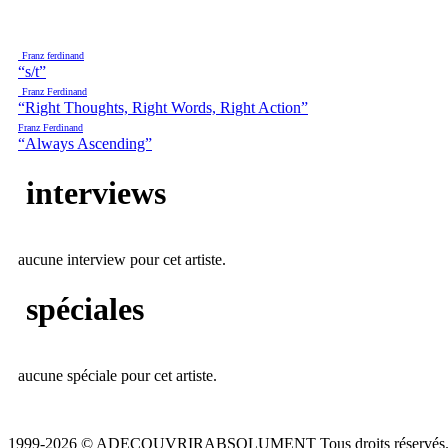
Franz ferdinand
“s/t”
Franz Ferdinand
“Right Thoughts, Right Words, Right Action”
Franz Ferdinand
“Always Ascending”
interviews
aucune interview pour cet artiste.
spéciales
aucune spéciale pour cet artiste.
1999-2026 © ADECOUVRIRABSOLUMENT Tous droits réservés.