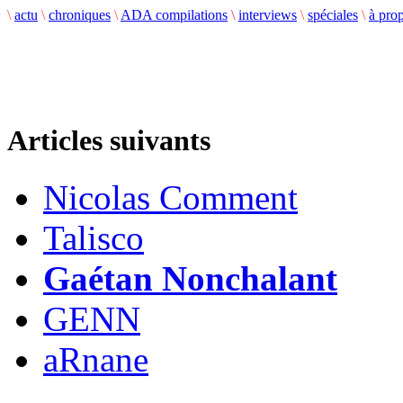
\
actu
\
chroniques
\
ADA compilations
\
interviews
\
spéciales
\
à pro
Articles suivants
Nicolas Comment
Talisco
Gaétan Nonchalant
GENN
aRnane