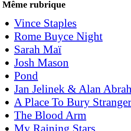
Même rubrique
Vince Staples
Rome Buyce Night
Sarah Maï
Josh Mason
Pond
Jan Jelinek & Alan Abra
A Place To Bury Strange
The Blood Arm
My Raining Stars