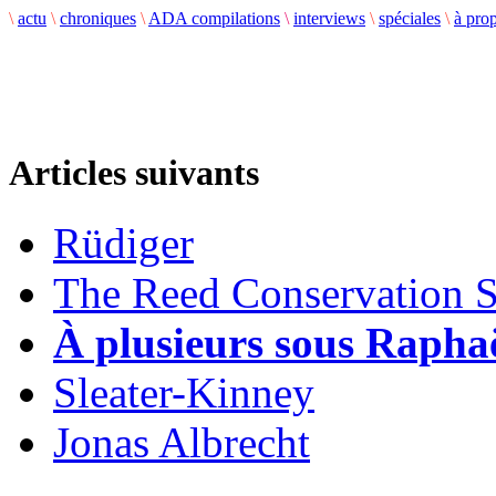
\
actu
\
chroniques
\
ADA compilations
\
interviews
\
spéciales
\
à pro
Articles suivants
Rüdiger
The Reed Conservation S
À plusieurs sous Raphaë
Sleater-Kinney
Jonas Albrecht