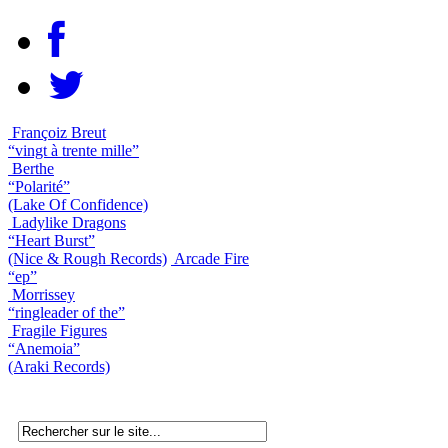
Françoiz Breut
“vingt à trente mille”
Berthe
“Polarité”
(Lake Of Confidence)
Ladylike Dragons
“Heart Burst”
(Nice & Rough Records)
Arcade Fire
“ep”
Morrissey
“ringleader of the”
Fragile Figures
“Anemoia”
(Araki Records)