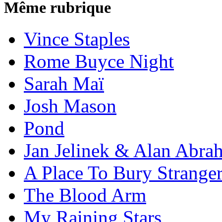
Même rubrique
Vince Staples
Rome Buyce Night
Sarah Maï
Josh Mason
Pond
Jan Jelinek & Alan Abra
A Place To Bury Strange
The Blood Arm
My Raining Stars