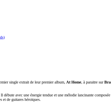
ds)
remier single extrait de leur premier album,
At Home
, à paraitre sur
Bra
e. Il débute avec une énergie tendue et une mélodie lancinante composée
 et de guitares héroïques.