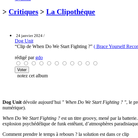
>
Critiques
>
La Clipothéque
24 janvier 2024 /
Dog Unit
“Clip de When Do We Start Fighting ?”
( Brace Yourself Recor
rédigé par
gdo
notez cet album
Dog Unit
dévoile aujourd’hui
" When Do We Start Fighting ? "
, le p
numérique).
When Do We Start Fighting ?
est un titre groovy, mené par la batteri
explosion psychédélique de funk entêtant, d’atmosphères paradisiaques
Comment prendre le temps à rebours ? la solution est dans ce clip