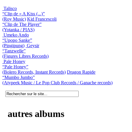
Talisco
“Clip de « A Kiss (...)”
(Roy Music)
Kid Francescoli
“Clip de The Player”
(Yotanka / PIAS)
Umeko Ando
“Upopo Sanke”
(Pingipung)
Geysir
“Tanzwelle”
(Figures Libres Records)
Pale Honey
“Pale Honey”
(Bolero Records, Instant Records)
Dragon Rapide
“Mumbo Jumbo”
(Atypeek Music / Le Pop Club Records / Ganache records)
autres albums