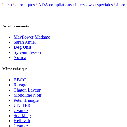
\
actu
\
chroniques
\
ADA compilations
\
interviews
\
spéciales
\
à pro
Articles suivants
Mayflower Madame
Sarah Amiel
Dog Unit
Sylvain Fesson
Norma
Même rubrique
BBCC
Ravage
Chaton Laveur
Monolithe Noir
Peter Triangle
UN-TER
Cvantez
Sparkling
Helluvah
Cvantez