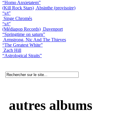
“Homo Anxietatem”
(Kill Rock Stars)
Absinthe (provisoire)
“s/t”
Singe Chromés
“s/t”
(Médiapop Records)
Davenport
“Springtime on saturn”
Armstrong, Nic And The Thieves
“The Greatest White”
Zach Hill
“Astrological Straits”
autres albums