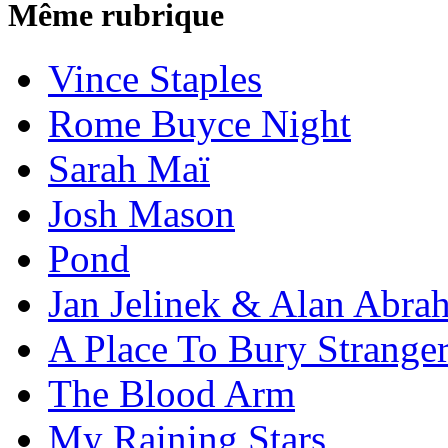
Même rubrique
Vince Staples
Rome Buyce Night
Sarah Maï
Josh Mason
Pond
Jan Jelinek & Alan Abra
A Place To Bury Strange
The Blood Arm
My Raining Stars