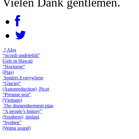
Vielen Dank gentlemen.
? Alos
“ricordi undelebili”
Girls in Hawaii
“Nocturne”
(Pias)
Spiders Everywhere
“Glacier”
(Autoproduction)
Picot
“Presque pop”
(Vietnam)
The dismemberment plan
“A people’s history”
(Southern)
ümlaut
“hyphen”
(Watsu sound)