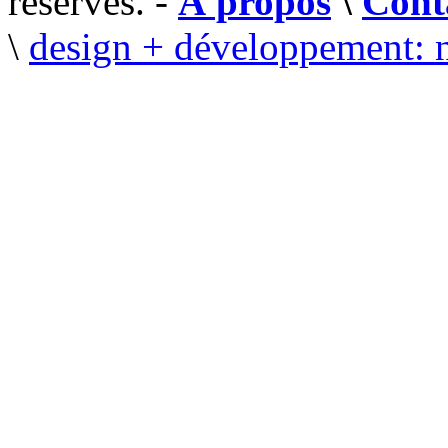
réservés. -
À propos
\
Cont
\
design + développement: 