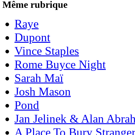
Même rubrique
Raye
Dupont
Vince Staples
Rome Buyce Night
Sarah Maï
Josh Mason
Pond
Jan Jelinek & Alan Abra
A Place To Bury Strange