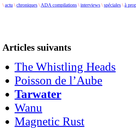
\
actu
\
chroniques
\
ADA compilations
\
interviews
\
spéciales
\
à pro
Articles suivants
The Whistling Heads
Poisson de l’Aube
Tarwater
Wanu
Magnetic Rust