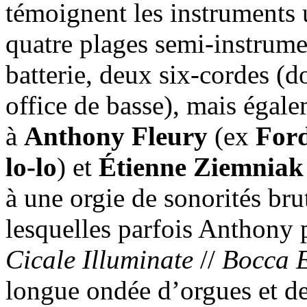
témoignent les instruments u
quatre plages semi-instrum
batterie, deux six-cordes (d
office de basse), mais égal
à
Anthony Fleury
(ex
For
lo-lo
) et
Étienne Ziemniak
à une orgie de sonorités brut
lesquelles parfois Anthony po
Cicale Illuminate
//
Bocca 
longue ondée d’orgues et d