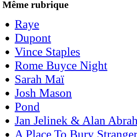
Même rubrique
Raye
Dupont
Vince Staples
Rome Buyce Night
Sarah Maï
Josh Mason
Pond
Jan Jelinek & Alan Abra
A Place To Bury Strange