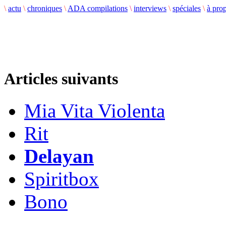
\
actu
\
chroniques
\
ADA compilations
\
interviews
\
spéciales
\
à pro
Articles suivants
Mia Vita Violenta
Rit
Delayan
Spiritbox
Bono