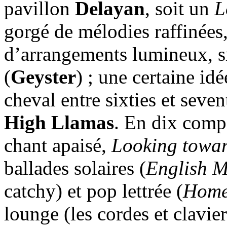
pavillon
Delayan
, soit un
L
gorgé de mélodies raffinées,
d’arrangements lumineux, 
(
Geyster
) ; une certaine id
cheval entre sixties et seven
High Llamas
. En dix compo
chant apaisé,
Looking towar
ballades solaires (
English M
catchy) et pop lettrée (
Home
lounge (les cordes et clavi