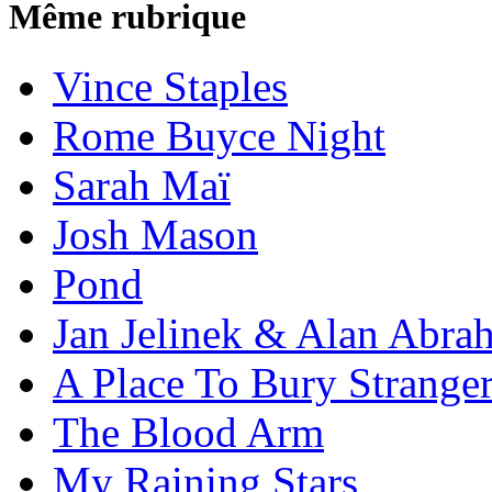
Même rubrique
Vince Staples
Rome Buyce Night
Sarah Maï
Josh Mason
Pond
Jan Jelinek & Alan Abra
A Place To Bury Strange
The Blood Arm
My Raining Stars