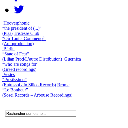
Hooverphonic
“the président of (...)”
(Pias)
Tristesse Club
“Où Tout a Commençé”
(Autoproduction)
Bärlin
“State of Fear”
(Lilian Prod/L’autre Distribution)
Guernica
“who are songs for”
(Greed recordings)
Vestes
“Prestissimo”
(Entre-soi / In Silico Records)
Brome
“Le Bonheur”
(Sosei Records – Arbouse Recordings)