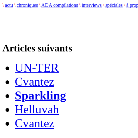
\
actu
\
chroniques
\
ADA compilations
\
interviews
\
spéciales
\
à pro
Articles suivants
UN-TER
Cvantez
Sparkling
Helluvah
Cvantez