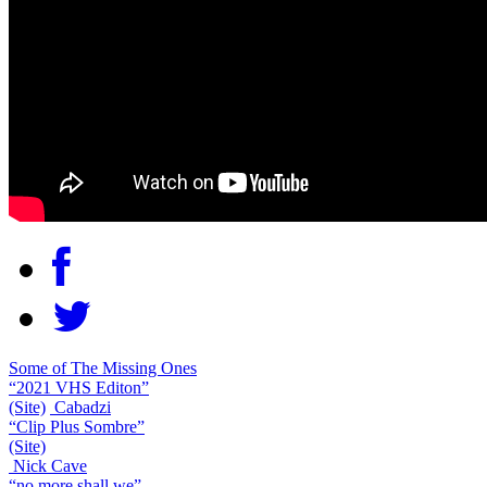
Some of The Missing Ones
“2021 VHS Editon”
(Site)
Cabadzi
“Clip Plus Sombre”
(Site)
Nick Cave
“no more shall we”