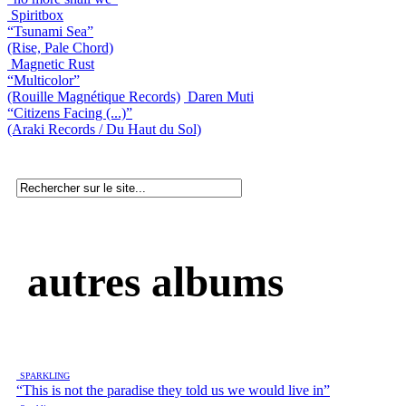
Spiritbox
“Tsunami Sea”
(Rise, Pale Chord)
Magnetic Rust
“Multicolor”
(Rouille Magnétique Records)
Daren Muti
“Citizens Facing (...)”
(Araki Records / Du Haut du Sol)
autres albums
SPARKLING
“This is not the paradise they told us we would live in”