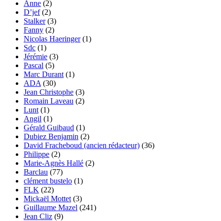
Anne
(2)
D’jef
(2)
Stalker
(3)
Fanny
(2)
Nicolas Haeringer
(1)
Sdc
(1)
Jérémie
(3)
Pascal
(5)
Marc Durant
(1)
ADA
(30)
Jean Christophe
(3)
Romain Laveau
(2)
Lunt
(1)
Angil
(1)
Gérald Guibaud
(1)
Dubiez Benjamin
(2)
David Fracheboud (ancien rédacteur)
(36)
Philippe
(2)
Marie-Agnès Hallé
(2)
Barclau
(77)
clément bustelo
(1)
FLK
(22)
Mickaël Mottet
(3)
Guillaume Mazel
(241)
Jean Cliz
(9)