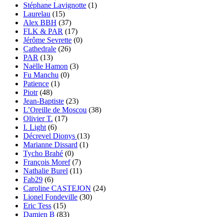
Stéphane Lavignotte
(1)
Laurelau
(15)
Alex BBH
(37)
FLK & PAR
(17)
Jérôme Sevrette
(0)
Cathedrale
(26)
PAR
(13)
Naëlle Hamon
(3)
Fu Manchu
(0)
Patience
(1)
Piotr
(48)
Jean-Baptiste
(23)
L’Oreille de Moscou
(38)
Olivier T.
(17)
I. Light
(6)
Décrevel Dionys
(13)
Marianne Dissard
(1)
Tycho Brahé
(0)
François Moref
(7)
Nathalie Burel
(11)
Fab29
(6)
Caroline CASTEJON
(24)
Lionel Fondeville
(30)
Eric Tess
(15)
Damien B
(83)