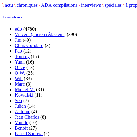
\
actu
\
chroniques
\
ADA compilations
\
interviews
\
spéciales
\
à pro
Les auteurs
gdo
(4780)
Vincent (ancien rédacteur)
(390)
Jim
(40)
Chris Gondard
(3)
Fab
(12)
Tommy
(15)
Yann
(16)
Onze
(18)
O.W.
(25)
Will
(33)
Marc
(8)
Michel M.
(31)
Kowalski
(11)
Seb
(7)
Julien
(14)
Antoine
(4)
Jean Charles
(8)
Vanille
(10)
Benoit
(27)
Pascal Saraiva
(2)