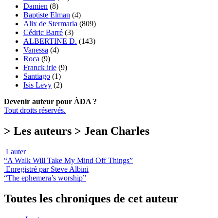
Damien
(8)
Baptiste Elman
(4)
Alix de Stermaria
(809)
Cédric Barré
(3)
ALBERTINE D.
(143)
Vanessa
(4)
Roca
(9)
Franck irle
(9)
Santiago
(1)
Isis Levy
(2)
Devenir auteur pour ÀDA ?
Tout droits réservés.
> Les auteurs > Jean Charles
Lauter
“A Walk Will Take My Mind Off Things”
Enregistré par Steve Albini
“The ephemera’s worship”
Toutes les chroniques de cet auteur