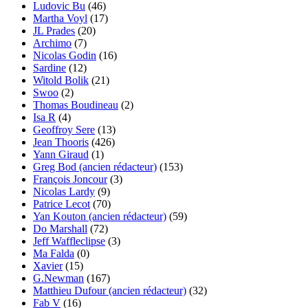
Ludovic Bu
(46)
Martha Voyl
(17)
JL Prades
(20)
Archimo
(7)
Nicolas Godin
(16)
Sardine
(12)
Witold Bolik
(21)
Swoo
(2)
Thomas Boudineau
(2)
Isa R
(4)
Geoffroy Sere
(13)
Jean Thooris
(426)
Yann Giraud
(1)
Greg Bod (ancien rédacteur)
(153)
François Joncour
(3)
Nicolas Lardy
(9)
Patrice Lecot
(70)
Yan Kouton (ancien rédacteur)
(59)
Do Marshall
(72)
Jeff Waffleclipse
(3)
Ma Falda
(0)
Xavier
(15)
G.Newman
(167)
Matthieu Dufour (ancien rédacteur)
(32)
Fab V
(16)