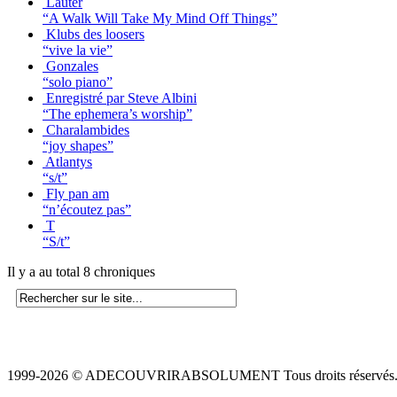
Lauter
“A Walk Will Take My Mind Off Things”
Klubs des loosers
“vive la vie”
Gonzales
“solo piano”
Enregistré par Steve Albini
“The ephemera’s worship”
Charalambides
“joy shapes”
Atlantys
“s/t”
Fly pan am
“n’écoutez pas”
T
“S/t”
Il y a au total 8 chroniques
1999-2026 © ADECOUVRIRABSOLUMENT Tous droits réservés.