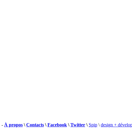
 -
À propos
\
Contacts
\
Facebook
\
Twitter
\
Spip
\
design + dévelo