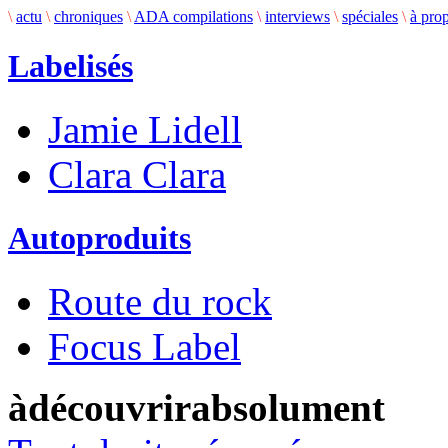
\
actu
\
chroniques
\
ADA compilations
\
interviews
\
spéciales
\
à pro
Labelisés
Jamie Lidell
Clara Clara
Autoproduits
Route du rock
Focus Label
àdécouvrirabsolument