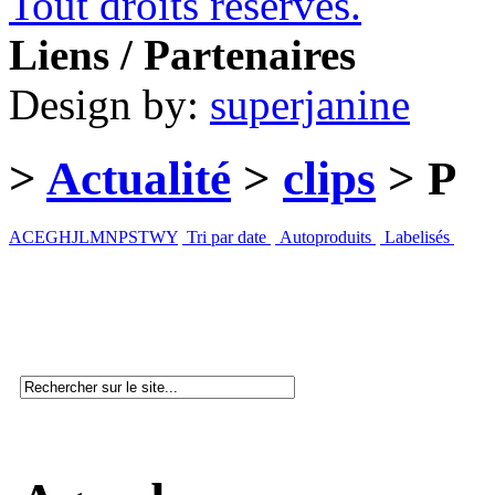
Tout droits réservés.
Liens / Partenaires
Design by:
superjanine
>
Actualité
>
clips
> P
A
C
E
G
H
J
L
M
N
P
S
T
W
Y
Tri par date
Autoproduits
Labelisés