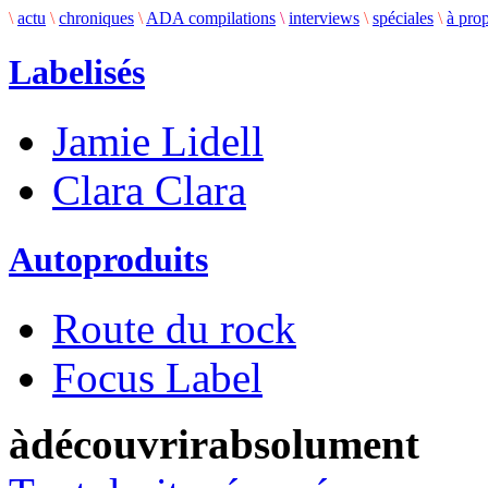
\
actu
\
chroniques
\
ADA compilations
\
interviews
\
spéciales
\
à pro
Labelisés
Jamie Lidell
Clara Clara
Autoproduits
Route du rock
Focus Label
àdécouvrirabsolument