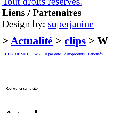
Tout droits réservés.
Liens / Partenaires
Design by:
superjanine
>
Actualité
>
clips
> W
A
C
E
G
H
J
L
M
N
P
S
T
W
Y
Tri par date
Autoproduits
Labelisés