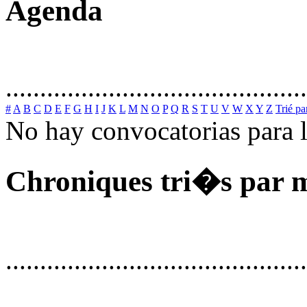
Agenda
............................................
#
A
B
C
D
E
F
G
H
I
J
K
L
M
N
O
P
Q
R
S
T
U
V
W
X
Y
Z
Trié pa
No hay convocatorias para 
Chroniques tri�s par 
............................................