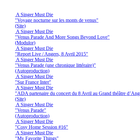
A Singer Must Die
"Voyage nocturne sur les monts de venus"
(Site)
A Singer Must Die
"Venus Parade And More Songs Beyond Love"
(Modulor)
A Singer Must Die
"Report Live / Angers, 8 Avril 2015"
A Singer Must Die
"Venus Parade (une chronique littéraire)"
(Autoproduction)
A Singer Must Die
"Sur France Inter"
A Singer Must Die
"ADA partenaire du concert du 8 Avril au Grand théâtre d’Ang
(Site)
A Singer Must Die
"Venus Parade"
(Autoproduction)
A Singer Must Die
"Cosy Home Session #16"
A Singer Must Die
"My Favorite Things"