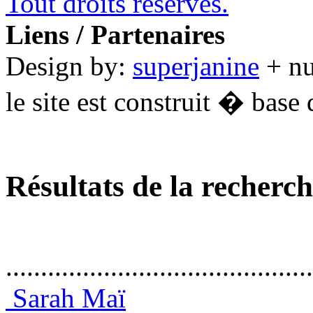
Tout droits réservés.
Liens / Partenaires
Design by:
superjanine
+ n
le site est construit � base 
Résultats de la recherc
............................................
Sarah Maï