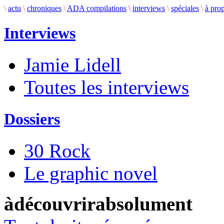
\
actu
\
chroniques
\
ADA compilations
\
interviews
\
spéciales
\
à pro
Interviews
Jamie Lidell
Toutes les interviews
Dossiers
30 Rock
Le graphic novel
àdécouvrirabsolument