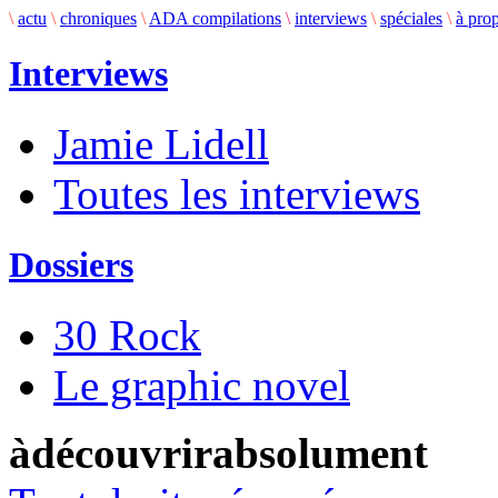
\
actu
\
chroniques
\
ADA compilations
\
interviews
\
spéciales
\
à pro
Interviews
Jamie Lidell
Toutes les interviews
Dossiers
30 Rock
Le graphic novel
àdécouvrirabsolument