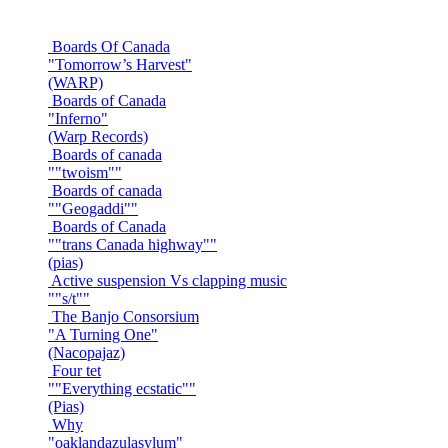
Boards Of Canada
"Tomorrow’s Harvest"
(WARP)
Boards of Canada
"Inferno"
(Warp Records)
Boards of canada
""twoism""
Boards of canada
""Geogaddi""
Boards of Canada
""trans Canada highway""
(pias)
Active suspension Vs clapping music
""s/t""
The Banjo Consorsium
"A Turning One"
(Nacopajaz)
Four tet
""Everything ecstatic""
(Pias)
Why
"oaklandazulasylum"