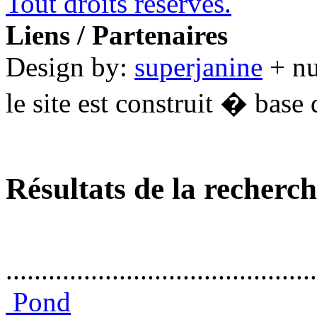
Tout droits réservés.
Liens / Partenaires
Design by:
superjanine
+ n
le site est construit � base 
Résultats de la recherc
............................................
Pond