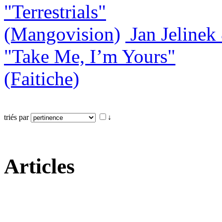
"Terrestrials"
(Mangovision)
Jan Jeline
"Take Me, I’m Yours"
(Faitiche)
triés par
↓
Articles