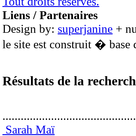
Tout droits réservés.
Liens / Partenaires
Design by:
superjanine
+ n
le site est construit � base 
Résultats de la recherc
............................................
Sarah Maï