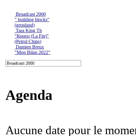
Broadcast 2000
" building blocks"
(gronland)
Tara King Th
"Конец (La Fin)"
(Petrol Chips)
Damien Breux
"Mon Bilan 2022"
Agenda
Aucune date pour le mome