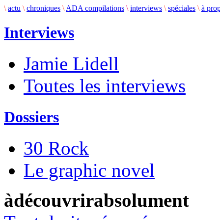
\
actu
\
chroniques
\
ADA compilations
\
interviews
\
spéciales
\
à pro
Interviews
Jamie Lidell
Toutes les interviews
Dossiers
30 Rock
Le graphic novel
àdécouvrirabsolument