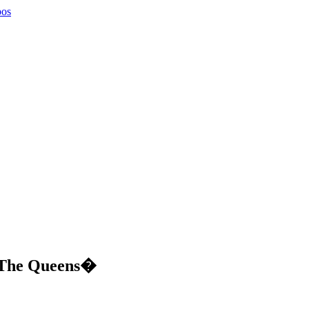
pos
 The Queens�