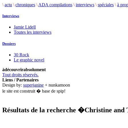
\
actu
\
chroniques
\
ADA compilations
\
interviews
\
spéciales
\
à pro
Interviews
Jamie Lidell
Toutes les interviews
Dossiers
30 Rock
Le graphic novel
àdécouvrirabsolument
Tout droits réservés.
Liens / Partenaires
Design by:
superjanine
+ nunkamoon
le site est construit � base de spip!
Résultats de la recherche
�Christine and
.........................................................................................................