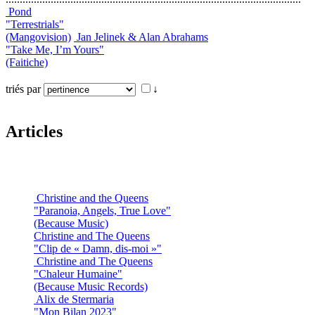
Pond
"Terrestrials"
(Mangovision)
Jan Jelinek & Alan Abrahams
"Take Me, I’m Yours"
(Faitiche)
triés par
↓
Articles
Christine and the Queens
"Paranoia, Angels, True Love"
(Because Music)
Christine and The Queens
"Clip de « Damn, dis-moi »"
Christine and The Queens
"Chaleur Humaine"
(Because Music Records)
Alix de Stermaria
"Mon Bilan 2023"