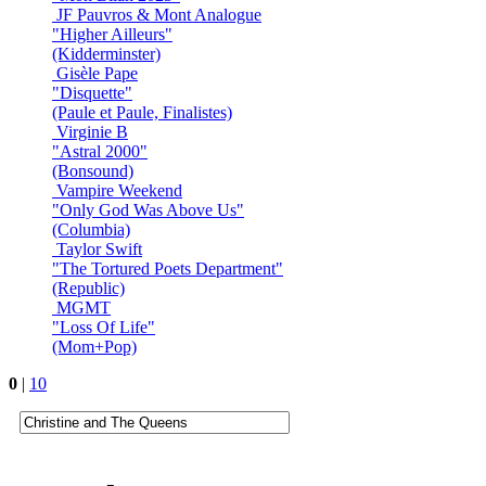
JF Pauvros & Mont Analogue
"Higher Ailleurs"
(Kidderminster)
Gisèle Pape
"Disquette"
(Paule et Paule, Finalistes)
Virginie B
"Astral 2000"
(Bonsound)
Vampire Weekend
"Only God Was Above Us"
(Columbia)
Taylor Swift
"The Tortured Poets Department"
(Republic)
MGMT
"Loss Of Life"
(Mom+Pop)
0
|
10