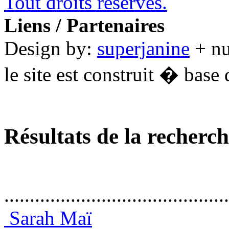
Tout droits réservés.
Liens / Partenaires
Design by:
superjanine
+ n
le site est construit � base 
Résultats de la recherc
............................................
Sarah Maï