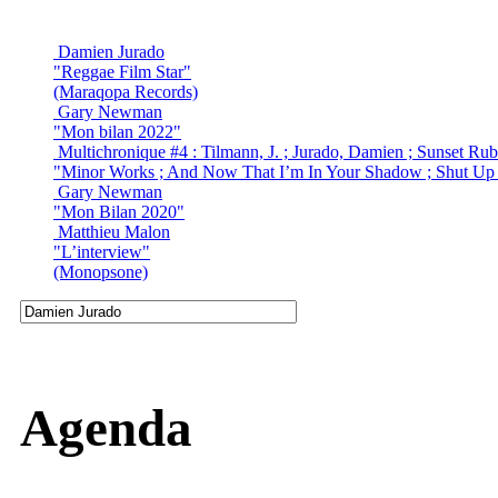
Damien Jurado
"Reggae Film Star"
(Maraqopa Records)
Gary Newman
"Mon bilan 2022"
Multichronique #4 : Tilmann, J. ; Jurado, Damien ; Sunset Ru
"Minor Works ; And Now That I’m In Your Shadow ; Shut Up
Gary Newman
"Mon Bilan 2020"
Matthieu Malon
"L’interview"
(Monopsone)
Agenda