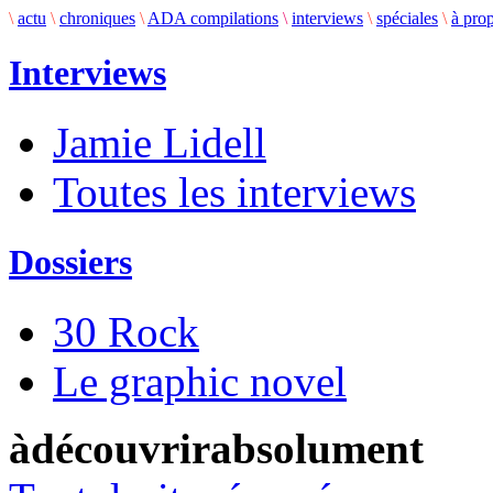
\
actu
\
chroniques
\
ADA compilations
\
interviews
\
spéciales
\
à pro
Interviews
Jamie Lidell
Toutes les interviews
Dossiers
30 Rock
Le graphic novel
àdécouvrirabsolument