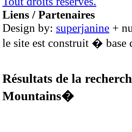
Tout droits réservés.
Liens / Partenaires
Design by:
superjanine
+ n
le site est construit � base 
Résultats de la recherc
Mountains�
............................................