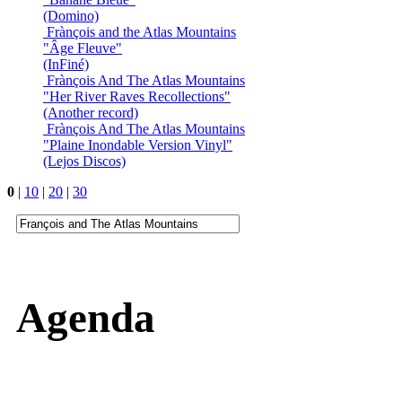
(Domino)
Frànçois and the Atlas Mountains
"Âge Fleuve"
(InFiné)
Frànçois And The Atlas Mountains
"Her River Raves Recollections"
(Another record)
Frànçois And The Atlas Mountains
"Plaine Inondable Version Vinyl"
(Lejos Discos)
0
|
10
|
20
|
30
Agenda