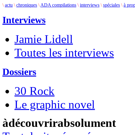
\
actu
\
chroniques
\
ADA compilations
\
interviews
\
spéciales
\
à pro
Interviews
Jamie Lidell
Toutes les interviews
Dossiers
30 Rock
Le graphic novel
àdécouvrirabsolument