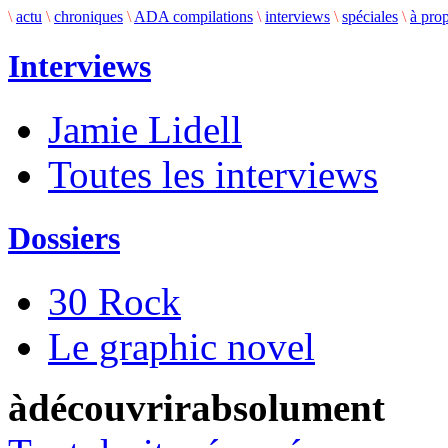
\
actu
\
chroniques
\
ADA compilations
\
interviews
\
spéciales
\
à pro
Interviews
Jamie Lidell
Toutes les interviews
Dossiers
30 Rock
Le graphic novel
àdécouvrirabsolument