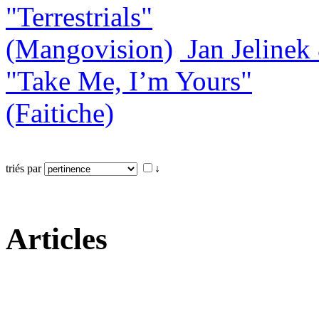
"Terrestrials"
(Mangovision)
Jan Jeline
"Take Me, I’m Yours"
(Faitiche)
triés par
↓
Articles