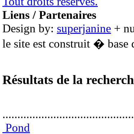
Tout droits réservés.
Liens / Partenaires
Design by:
superjanine
+ n
le site est construit � base 
Résultats de la recherc
............................................
Pond