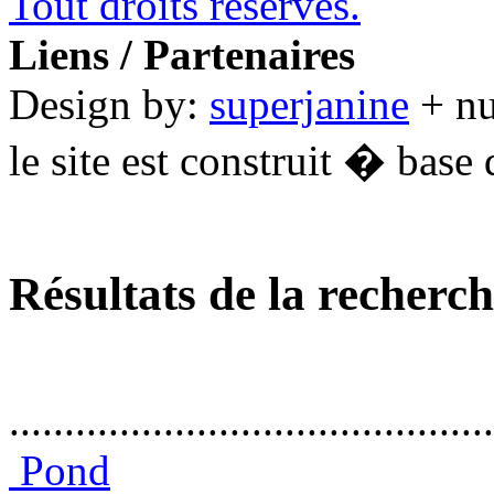
Tout droits réservés.
Liens / Partenaires
Design by:
superjanine
+ n
le site est construit � base 
Résultats de la recherc
............................................
Pond