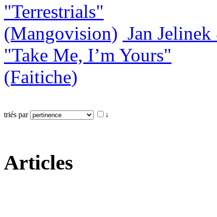
"Terrestrials"
(Mangovision)
Jan Jeline
"Take Me, I’m Yours"
(Faitiche)
triés par
↓
Articles