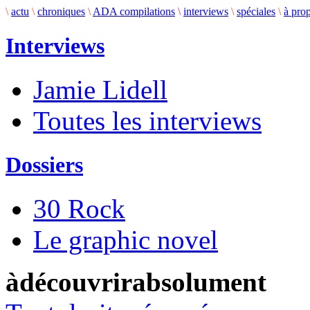
\
actu
\
chroniques
\
ADA compilations
\
interviews
\
spéciales
\
à pro
Interviews
Jamie Lidell
Toutes les interviews
Dossiers
30 Rock
Le graphic novel
àdécouvrirabsolument