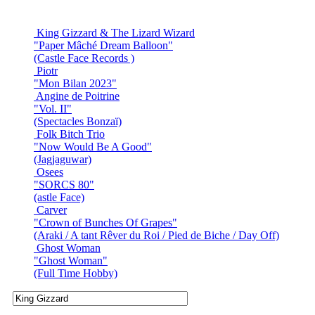
King Gizzard & The Lizard Wizard
"Paper Mâché Dream Balloon"
(Castle Face Records )
Piotr
"Mon Bilan 2023"
Angine de Poitrine
"Vol. II"
(Spectacles Bonzaï)
Folk Bitch Trio
"Now Would Be A Good"
(Jagjaguwar)
Osees
"SORCS 80"
(astle Face)
Carver
"Crown of Bunches Of Grapes"
(Araki / A tant Rêver du Roi / Pied de Biche / Day Off)
Ghost Woman
"Ghost Woman"
(Full Time Hobby)