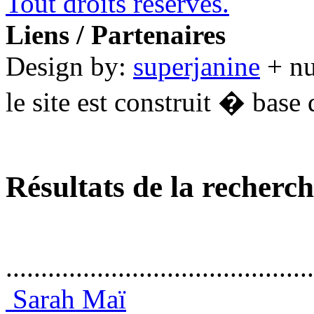
Tout droits réservés.
Liens / Partenaires
Design by:
superjanine
+ n
le site est construit � base 
Résultats de la recherc
............................................
Sarah Maï