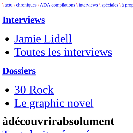
\
actu
\
chroniques
\
ADA compilations
\
interviews
\
spéciales
\
à pro
Interviews
Jamie Lidell
Toutes les interviews
Dossiers
30 Rock
Le graphic novel
àdécouvrirabsolument