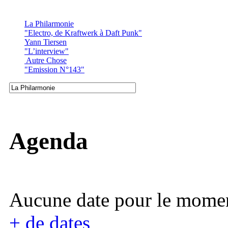
La Philarmonie
"Electro, de Kraftwerk à Daft Punk"
Yann Tiersen
"L’interview"
Autre Chose
"Emission N°143"
Agenda
Aucune date pour le mome
+ de dates