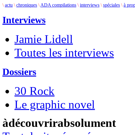
\
actu
\
chroniques
\
ADA compilations
\
interviews
\
spéciales
\
à pro
Interviews
Jamie Lidell
Toutes les interviews
Dossiers
30 Rock
Le graphic novel
àdécouvrirabsolument