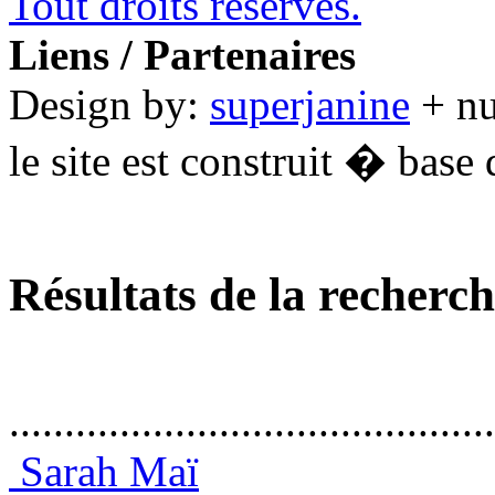
Tout droits réservés.
Liens / Partenaires
Design by:
superjanine
+ n
le site est construit � base 
Résultats de la recherc
............................................
Sarah Maï