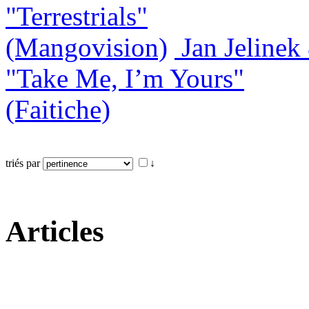
"Terrestrials"
(Mangovision)
Jan Jeline
"Take Me, I’m Yours"
(Faitiche)
triés par
↓
Articles