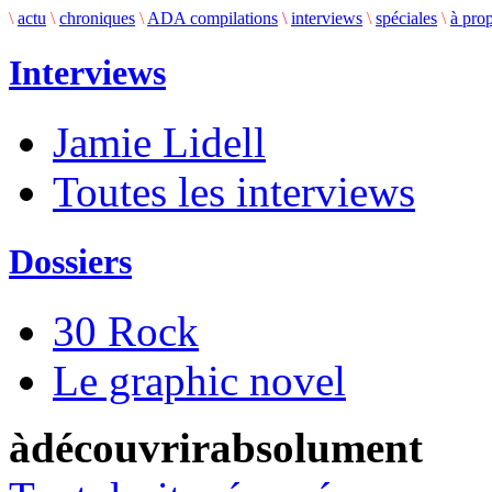
\
actu
\
chroniques
\
ADA compilations
\
interviews
\
spéciales
\
à pro
Interviews
Jamie Lidell
Toutes les interviews
Dossiers
30 Rock
Le graphic novel
àdécouvrirabsolument