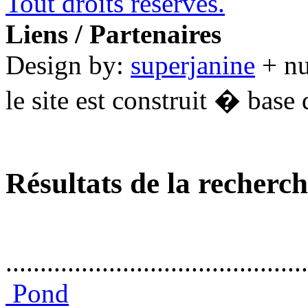
Tout droits réservés.
Liens / Partenaires
Design by:
superjanine
+ n
le site est construit � base 
Résultats de la recherc
............................................
Pond