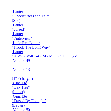
Lauter
"Cheerfulness and Faith"
(Site)
Lauter
"cursed"
Lauter
"l’interview"
Little Red Lauter
"I Took The Long Way"
Lauter
"A Walk Will Take My Mind Off Things"
Volume 49
Volume 13
(Télécharger)
Gina Eté
"Oak Tree"
(Lauter)
Gina Eté
"Erased By Thought"
(Lauter)
Volume 50