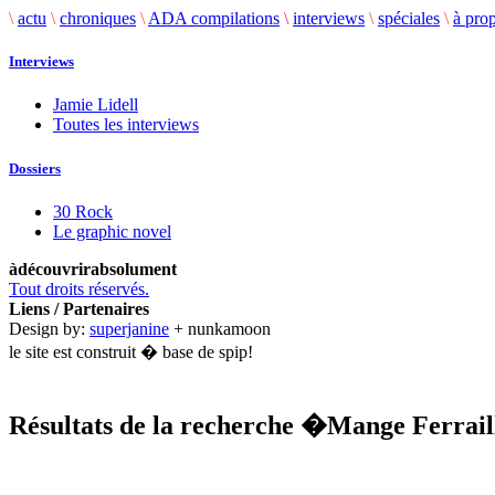
\
actu
\
chroniques
\
ADA compilations
\
interviews
\
spéciales
\
à pro
Interviews
Jamie Lidell
Toutes les interviews
Dossiers
30 Rock
Le graphic novel
àdécouvrirabsolument
Tout droits réservés.
Liens / Partenaires
Design by:
superjanine
+ nunkamoon
le site est construit � base de spip!
Résultats de la recherche
�Mange Ferrai
.........................................................................................................