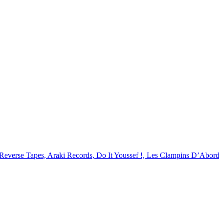
Reverse Tapes, Araki Records, Do It Youssef !, Les Clampins D’Abord