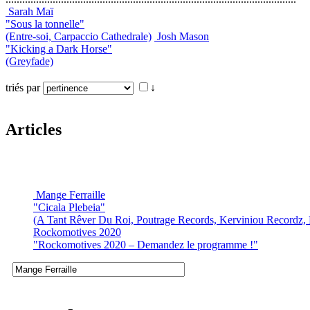
Sarah Maï
"Sous la tonnelle"
(Entre-soi, Carpaccio Cathedrale)
Josh Mason
"Kicking a Dark Horse"
(Greyfade)
triés par
↓
Articles
Mange Ferraille
"Cicala Plebeia"
(A Tant Rêver Du Roi, Poutrage Records, Kerviniou Recordz, 
Rockomotives 2020
"Rockomotives 2020 – Demandez le programme !"