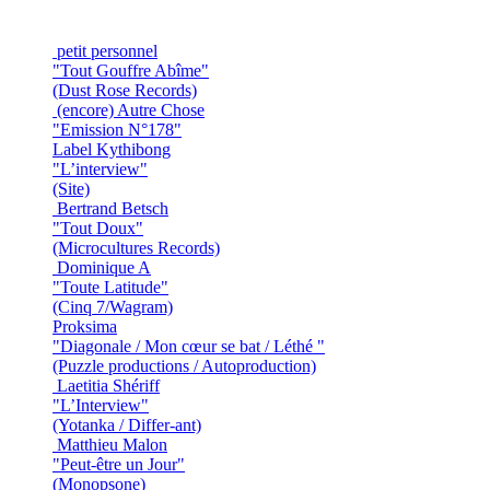
petit personnel
"Tout Gouffre Abîme"
(Dust Rose Records)
(encore) Autre Chose
"Emission N°178"
Label Kythibong
"L’interview"
(Site)
Bertrand Betsch
"Tout Doux"
(Microcultures Records)
Dominique A
"Toute Latitude"
(Cinq 7/Wagram)
Proksima
"Diagonale / Mon cœur se bat / Léthé "
(Puzzle productions / Autoproduction)
Laetitia Shériff
"L’Interview"
(Yotanka / Differ-ant)
Matthieu Malon
"Peut-être un Jour"
(Monopsone)