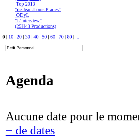
Top 2013
"de Jean-Louis Prades"
ODyL
"L’interview"
(25H43 Productions)
0
|
10
|
20
|
30
|
40
|
50
|
60
|
70
|
80
|
...
Agenda
Aucune date pour le mome
+ de dates