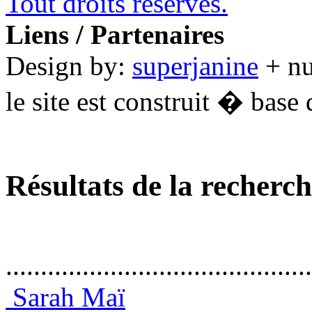
Tout droits réservés.
Liens / Partenaires
Design by:
superjanine
+ n
le site est construit � base 
Résultats de la recherc
............................................
Sarah Maï