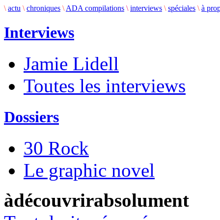
\
actu
\
chroniques
\
ADA compilations
\
interviews
\
spéciales
\
à pro
Interviews
Jamie Lidell
Toutes les interviews
Dossiers
30 Rock
Le graphic novel
àdécouvrirabsolument