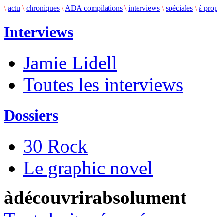
\
actu
\
chroniques
\
ADA compilations
\
interviews
\
spéciales
\
à pro
Interviews
Jamie Lidell
Toutes les interviews
Dossiers
30 Rock
Le graphic novel
àdécouvrirabsolument