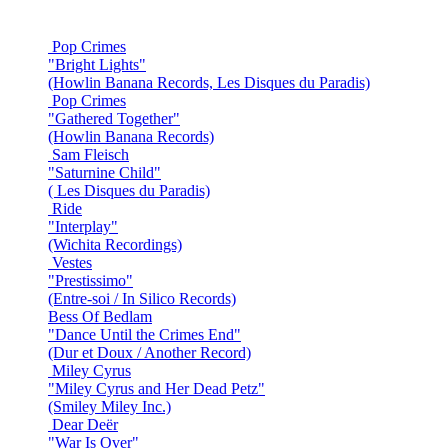
Pop Crimes
"Bright Lights"
(Howlin Banana Records, Les Disques du Paradis)
Pop Crimes
"Gathered Together"
(Howlin Banana Records)
Sam Fleisch
"Saturnine Child"
( Les Disques du Paradis)
Ride
"Interplay"
(Wichita Recordings)
Vestes
"Prestissimo"
(Entre-soi / In Silico Records)
Bess Of Bedlam
"Dance Until the Crimes End"
(Dur et Doux / Another Record)
Miley Cyrus
"Miley Cyrus and Her Dead Petz"
(Smiley Miley Inc.)
Dear Deër
"War Is Over"