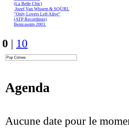
(La Belle Chic)
Jozef Van Wissem & SQÜRL
"Only Lovers Left Alive"
(ATP Recordings)
Benicassim 2003.
0
|
10
Agenda
Aucune date pour le mome