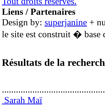
Tout droits réservés.
Liens / Partenaires
Design by:
superjanine
+ n
le site est construit � base 
Résultats de la recherc
............................................
Sarah Maï