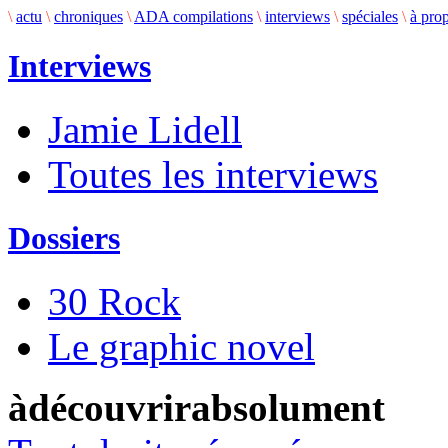
\
actu
\
chroniques
\
ADA compilations
\
interviews
\
spéciales
\
à pro
Interviews
Jamie Lidell
Toutes les interviews
Dossiers
30 Rock
Le graphic novel
àdécouvrirabsolument