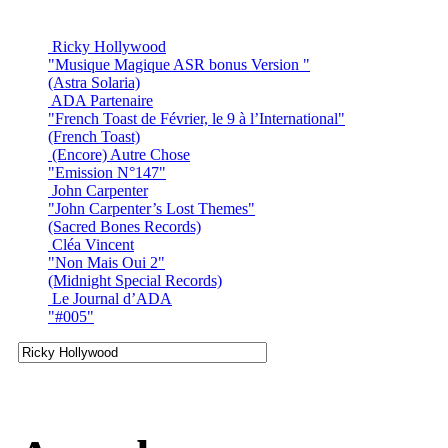
Ricky Hollywood
"Musique Magique ASR bonus Version "
(Astra Solaria)
ADA Partenaire
"French Toast de Février, le 9 à l’International"
(French Toast)
(Encore) Autre Chose
"Emission N°147"
John Carpenter
"John Carpenter’s Lost Themes"
(Sacred Bones Records)
Cléa Vincent
"Non Mais Oui 2"
(Midnight Special Records)
Le Journal d’ADA
"#005"