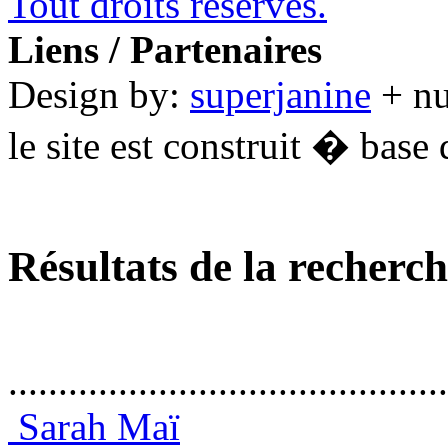
Tout droits réservés.
Liens / Partenaires
Design by:
superjanine
+ n
le site est construit � base 
Résultats de la recherc
............................................
Sarah Maï