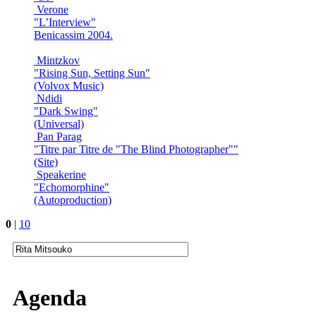
Verone
"L’Interview"
Benicassim 2004.
Mintzkov
"Rising Sun, Setting Sun"
(Volvox Music)
Ndidi
"Dark Swing"
(Universal)
Pan Parag
"Titre par Titre de "The Blind Photographer""
(Site)
Speakerine
"Echomorphine"
(Autoproduction)
0
|
10
Agenda