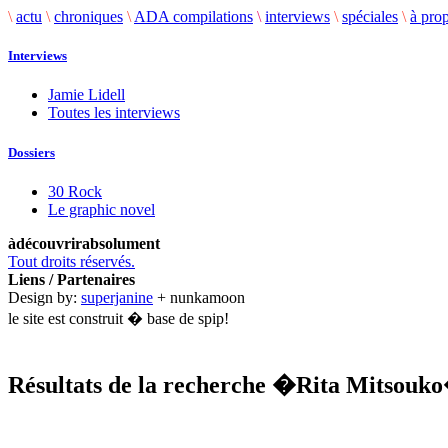
\
actu
\
chroniques
\
ADA compilations
\
interviews
\
spéciales
\
à pro
Interviews
Jamie Lidell
Toutes les interviews
Dossiers
30 Rock
Le graphic novel
àdécouvrirabsolument
Tout droits réservés.
Liens / Partenaires
Design by:
superjanine
+ nunkamoon
le site est construit � base de spip!
Résultats de la recherche
�Rita Mitsouk
.........................................................................................................