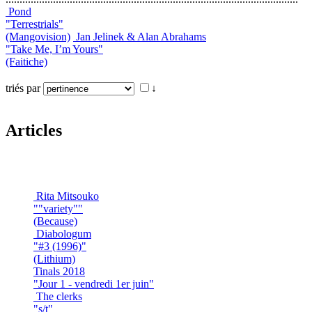
Pond
"Terrestrials"
(Mangovision)
Jan Jelinek & Alan Abrahams
"Take Me, I’m Yours"
(Faitiche)
triés par
↓
Articles
Rita Mitsouko
""variety""
(Because)
Diabologum
"#3 (1996)"
(Lithium)
Tinals 2018
"Jour 1 - vendredi 1er juin"
The clerks
"s/t"