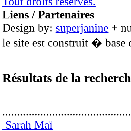
Tout droits réservés.
Liens / Partenaires
Design by:
superjanine
+ n
le site est construit � base 
Résultats de la recherc
............................................
Sarah Maï