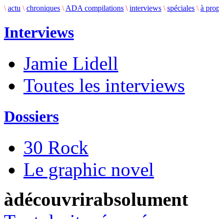
\
actu
\
chroniques
\
ADA compilations
\
interviews
\
spéciales
\
à pro
Interviews
Jamie Lidell
Toutes les interviews
Dossiers
30 Rock
Le graphic novel
àdécouvrirabsolument